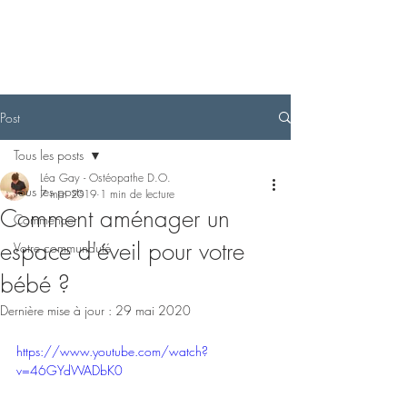
Post
Tous les posts
Léa Gay - Ostéopathe D.O.
Tous les posts
7 mai 2019
1 min de lecture
Comment aménager un
Commencer
espace d'éveil pour votre
Votre communauté
bébé ?
Dernière mise à jour :
29 mai 2020
https://www.youtube.com/watch?
v=46GYdWADbK0