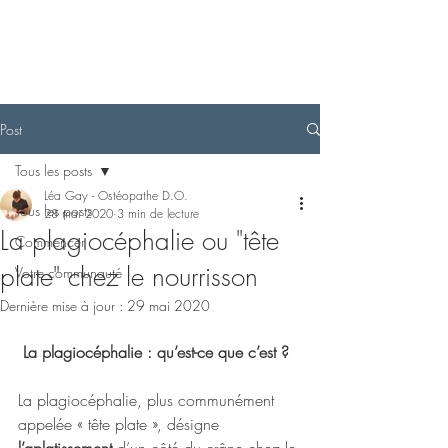
Post
Tous les posts
Léa Gay - Ostéopathe D.O.
Tous les posts
28 mai 2020
3 min de lecture
La plagiocéphalie ou "tête
Commencer
plate" chez le nourrisson
Votre communauté
Dernière mise à jour :
29 mai 2020
La plagiocéphalie : qu’est-ce que c’est ? 
La plagiocéphalie, plus communément 
appelée « tête plate », désigne 