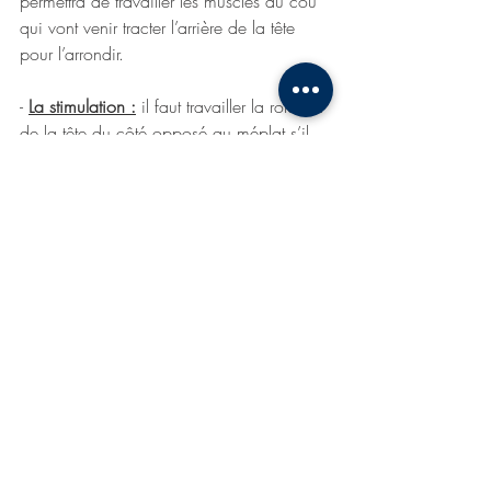
permettra de travailler les muscles du cou 
qui vont venir tracter l’arrière de la tête 
pour l’arrondir.
- 
La stimulation :
 il faut travailler la rotation 
de la tête du côté opposé au méplat s’il 
est déjà présent ou le côté que bébé 
préfère le moins. Par exemple, 
positionnez jouets et autre stimulation à 
droite si l’aplatissement apparaît à 
gauche, pour l’encourager à regarder 
vers la droite et ainsi diminuer les 
pressions sur le côté gauche du crâne.
Un doute, une question ? N’hésitez pas à 
contacter votre ostéopathe à Chatenay-
Malabry, Léa GAY, spécialisée en 
périnatalité au 06 52 34 60 30 ou à 
prendre rdv en ligne sur 
doctolib
.fr