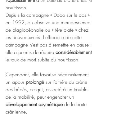
l’aplatissement
 d’un côté du crâne chez le 
nourrisson. 
Depuis la campagne « Dodo sur le dos » 
en 1992, on observe une recrudescence 
de plagiocéphalie ou « tête plate » chez 
les nouveaux-nés. L’efficacité de cette 
campagne n’est pas à remettre en cause : 
elle a permis de réduire 
considérablement
le taux de mort subite du nourrisson. 
Cependant, elle favorise nécessairement 
un appui 
prolongé
 sur l’arrière du crâne 
des bébés, ce qui, associé à un trouble 
de la mobilité, peut engendrer un 
développement asymétrique
 de la boîte 
crânienne. 