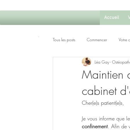
Accueil
Tous les posts
Commencer
Votre
Léa Gay - Ostéopath
Maintien d
cabinet d
Cher(e)s patient(e)s, 
Je vous informe que le
confinement
. Afin de 