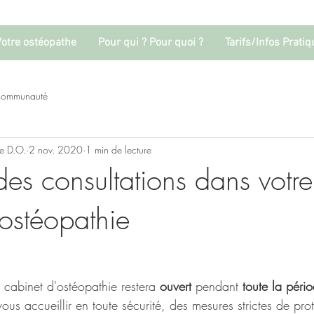
Votre ostéopathe
Pour qui ? Pour quoi ?
Tarifs/Infos Prati
 communauté
e D.O.
2 nov. 2020
1 min de lecture
es consultations dans votre
'ostéopathie
 cabinet d'ostéopathie restera 
ouvert 
pendant 
toute la péri
vous accueillir en toute sécurité, des mesures strictes de prot