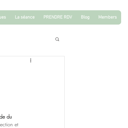
ques
La séance
PRENDRE RDV
Blog
Members
ode du 
ection et 