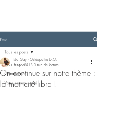
Post
Tous les posts
Léa Gay - Ostéopathe D.O.
Tous les posts
1 oct. 2018
0 min de lecture
On continue sur notre thème :
Commencer
la motricité libre !
Votre communauté