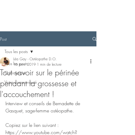
Post
Tous les posts
Léa Gay - Ostéopathe D.O.
Tous les posts
16 janv. 2019
1 min de lecture
Tout savoir sur le périnée
Commencer
pendant la grossesse et
Votre communauté
l'accouchement !
Interview et conseils de Bernadette de 
Gasquet, sage-femme ostéopathe. 
Copiez sur le lien suivant : 
https://www.youtube.com/watch?