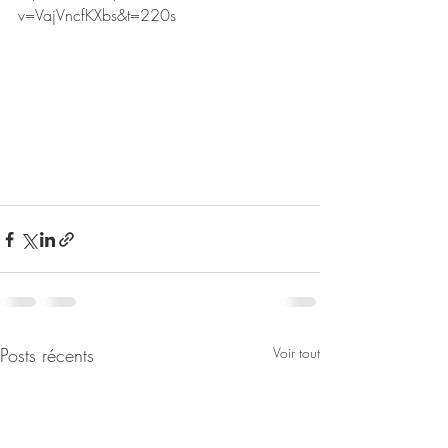
v=VajVncfKXbs&t=220s
Posts récents
Voir tout