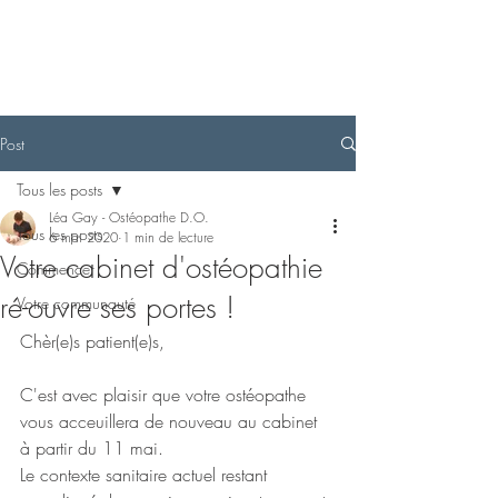
Post
Tous les posts
Léa Gay - Ostéopathe D.O.
Tous les posts
6 mai 2020
1 min de lecture
Votre cabinet d'ostéopathie
Commencer
ré-ouvre ses portes !
Votre communauté
Chèr(e)s patient(e)s, 
C'est avec plaisir que votre ostéopathe 
vous acceuillera de nouveau au cabinet 
à partir du 11 mai. 
Le contexte sanitaire actuel restant 