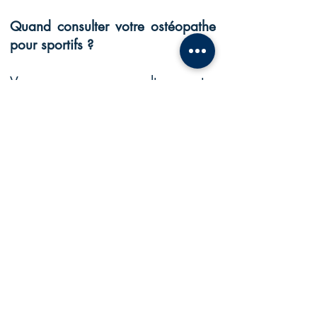
Quand consulter votre ostéopathe
pour sportifs ?
Vous pouvez consulter votre
ostéopathe pour sportifs pour les
motifs suivants (liste non
exhaustive) :
- Bilan (avant de commencer un
sport/en cours d’année sportive)
- En préparation d’une compétition
- Après un traumatisme, même
ancien
(chute/fracture/entorse/luxation/d
échirure/tendinite…)
- Douleurs pendant/après l’effort