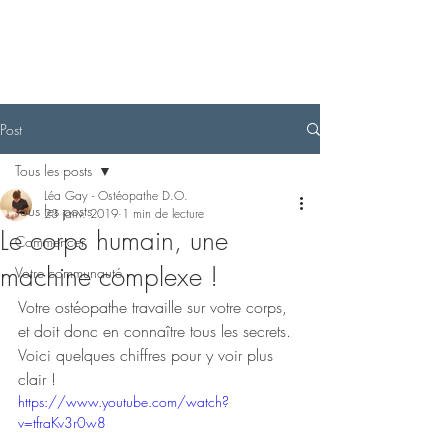
Post
Tous les posts
Léa Gay - Ostéopathe D.O.
Tous les posts
23 janv. 2019
1 min de lecture
Le corps humain, une
Commencer
machine complexe !
Votre communauté
Votre ostéopathe travaille sur votre corps, 
et doit donc en connaître tous les secrets. 
Voici quelques chiffres pour y voir plus 
clair !
https://www.youtube.com/watch?
v=tfraKv3r0w8